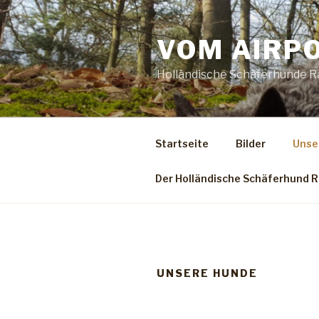
Zum
Inhalt
VOM AIRP
springen
Holländische Schäferhunde R
Startseite
Bilder
Unse
Der Holländische Schäferhund 
UNSERE HUNDE