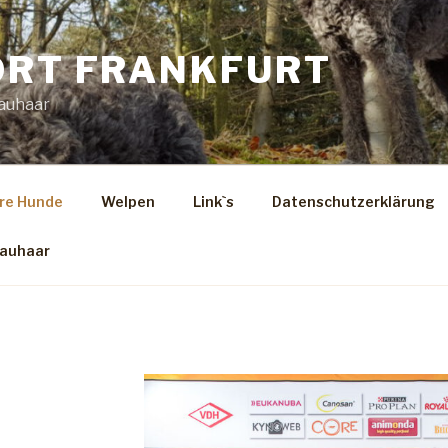
ORT FRANKFURT
auhaar
re Hunde
Welpen
Link`s
Datenschutzerklärung
Rauhaar